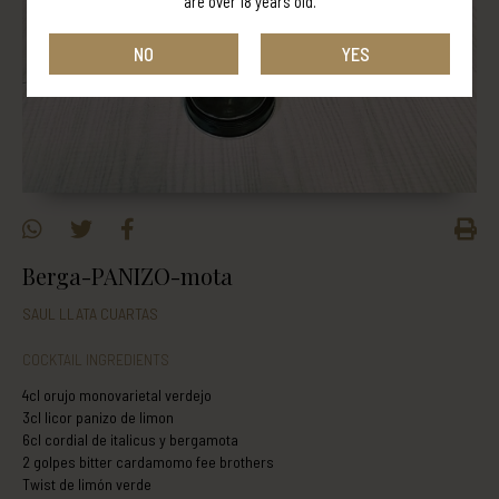
are over 18 years old.
NO
YES
Berga-PANIZO-mota
SAUL LLATA CUARTAS
COCKTAIL INGREDIENTS
4cl orujo monovarietal verdejo
3cl licor panizo de limon
6cl cordial de italicus y bergamota
2 golpes bitter cardamomo fee brothers
Twist de limón verde