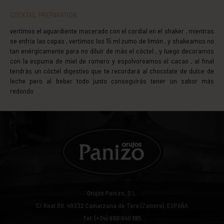
COCKTAIL PREPARATION
vertimos el aguardiente macerado con el cordial en el shaker , mientras
se enfría las copas , vertimos los 15 ml zumo de limón , y shakeamos no
tan enérgicamente para no diluir de más el cóctel , y luego decoramos
con la espuma de miel de romero y espolvoreamos el cacao , al final
tendrás un cóctel digestivo que te recordará al chocolate de dulce de
leche pero al beber todo junto conseguirás tener un sabor más
redondo
Orujos Panizo, S.L.
C/ Real 89.
49332
Camarzana de Tera (Zamora), ESPAÑA
Tel: (+34) 980 649 195