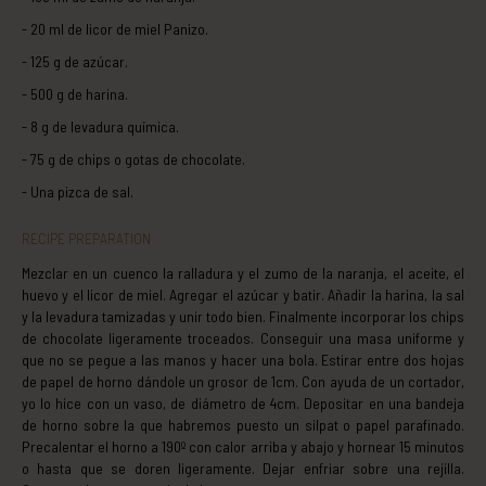
- 20 ml de licor de miel Panizo.
- 125 g de azúcar.
- 500 g de harina.
- 8 g de levadura química.
- 75 g de chips o gotas de chocolate.
- Una pizca de sal.
RECIPE PREPARATION
Mezclar en un cuenco la ralladura y el zumo de la naranja, el aceite, el
huevo y el licor de miel. Agregar el azúcar y batir. Añadir la harina, la sal
y la levadura tamizadas y unir todo bien. Finalmente incorporar los chips
de chocolate ligeramente troceados. Conseguir una masa uniforme y
que no se pegue a las manos y hacer una bola. Estirar entre dos hojas
de papel de horno dándole un grosor de 1cm. Con ayuda de un cortador,
yo lo hice con un vaso, de diámetro de 4cm. Depositar en una bandeja
de horno sobre la que habremos puesto un silpat o papel parafinado.
Precalentar el horno a 190º con calor arriba y abajo y hornear 15 minutos
o hasta que se doren ligeramente. Dejar enfriar sobre una rejilla.