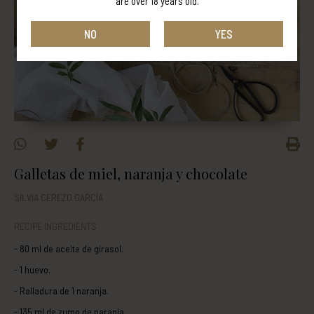
are over 18 years old.
NO
YES
Galletas de miel, naranja y chocolate
SILVIA CEREZO GARCÍA
RECIPE INGREDIENTS
- 80 ml de aceite de girasol.
- 1 huevo.
- Ralladura de 1 naranja.
- 135 ml de zumo de naranja.