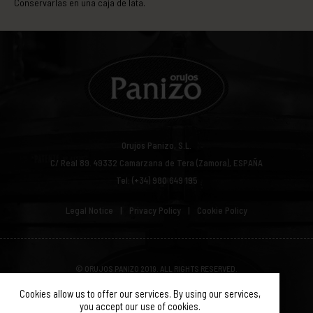
Conservarlas en una caja de lata.
Orujos Panizo, S.L.
C/ Real 89.
49332
Camarzana de Tera (Zamora), ESPAÑA
Tel: (+34) 980 649 195
Legal Notice
Privacy Policy
Cookie Policy
© ORUJOS PANIZO 2019. ALL RIGHTS RESERVED.
Cookies allow us to offer our services. By using our services,
you accept our use of cookies.