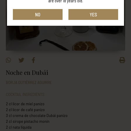
are over 18 years old.
NO
YES
Noche en Dubái
BORJA GUTIÉRREZ AGUIRRE
COCKTAIL INGREDIENTS
2 cl licor de miel panizo
2 cl licor de café panizo
3 cl crema de chocolate Dubái panizo
2 cl sirope pistacho monín
2 cl nata líquida