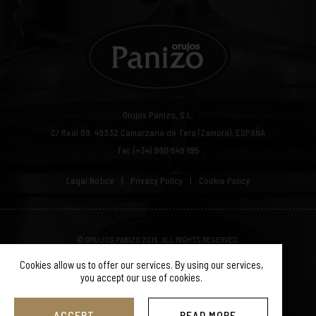
Orujos Panizo, S.L.
C/ Real 89.
49332
Camarzana de Tera (Zamora), ESPAÑA
Tel: (+34) 980 649 195
Legal Notice
Privacy Policy
Cookie Policy
© ORUJOS PANIZO 2019. ALL RIGHTS RESERVED.
Cookies allow us to offer our services. By using our services,
you accept our use of cookies.
ACCEPT
READ MORE