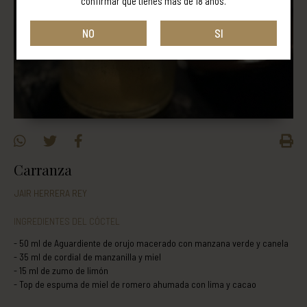
confirmar que tienes más de 18 años.
NO
SI
Carranza
JAIR HERRERA REY
INGREDIENTES DEL CÓCTEL
50 ml de Aguardiente de orujo macerado con manzana verde y canela
35 ml de cordial de manzanilla y miel
15 ml de zumo de limón
Top de espuma de miel de romero ahumada con lima y cacao