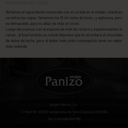
PREPARACIÓN DEL CÓCTEL
Vertemos el aguardiente macerado con el cordial en el shaker, mientras
se enfría las copas. Vertemos los 15 ml zumo de limón , y agitamos, pero
no demasiado, para no diluir de más el cóctel.
Luego decoramos con la espuma de miel de romero y espolvoreamos el
cacao , al final tendrás un cóctel digestivo que te recordará al chocolate
de dulce de leche, pero al beber todo junto conseguirás tener un sabor
más redondo
Orujos Panizo, S.L.
C/ Real 89.
49332
Camarzana de Tera (Zamora), ESPAÑA
Tel: (+34) 980 649 195