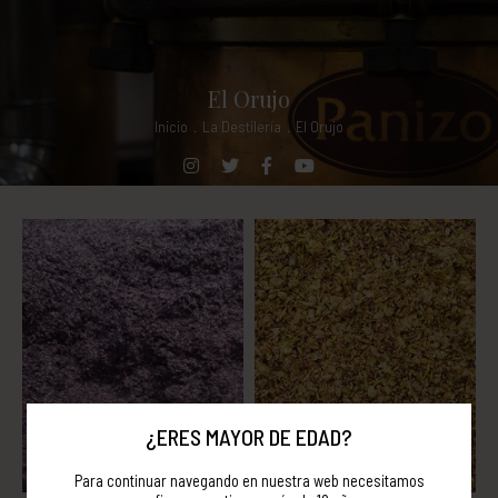
El Orujo
Inicio
.
La Destilería
.
El Orujo
¿ERES MAYOR DE EDAD?
Para continuar navegando en nuestra web necesitamos