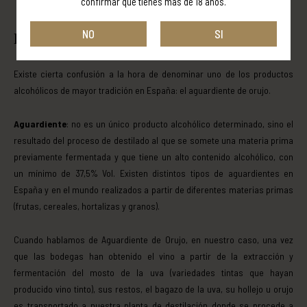
confirmar que tienes más de 18 años.
NO
SI
El Orujo
Existe cierta confusión a la hora de denominar uno de los productos
alcohólicos de mayor tradición en España: el aguardiente de orujo.
Aguardiente
: no es un único producto alcohólico determinado, sino el
resultado del proceso de destilado al que se somete una materia prima
previamente fermentada y que tiene un alto contenido alcohólico, con
un mínimo de 37,5% Vol. Existen distintos tipos de aguardientes en
España y en el mundo realizados a partir de diferentes materias primas
(frutas, cereales, hortalizas y granos).
Cuando hablamos de Aguardiente de Orujo, en nuestro caso, una vez
que las bodegas han obtenido el vino a partir de la extracción y
fermentación del mosto de la uva (variedades tintas que hayan
producido vino tinto), sus restos, el bagazo de la uva, su hollejo u orujo
es transportado a nuestra planta de destilación donde se procede a