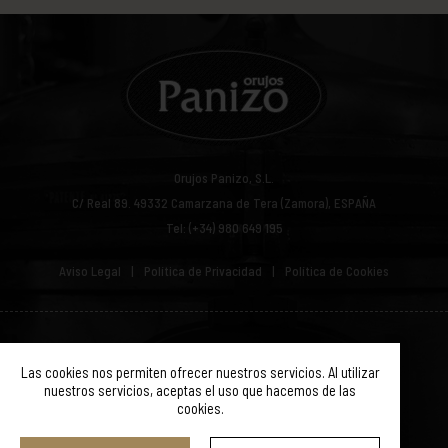
Orujos Panizo, S.L.
C/ Real 89.
49332
Camarzana de Tera (Zamora), ESPAÑA
Tel: (+34) 980 649 195
Aviso Legal
Política de Privacidad
Política de Cookies
© ORUJOS PANIZO 2019. TODOS LOS DERECHOS RESERVADOS.
Las cookies nos permiten ofrecer nuestros servicios. Al utilizar
nuestros servicios, aceptas el uso que hacemos de las
cookies.