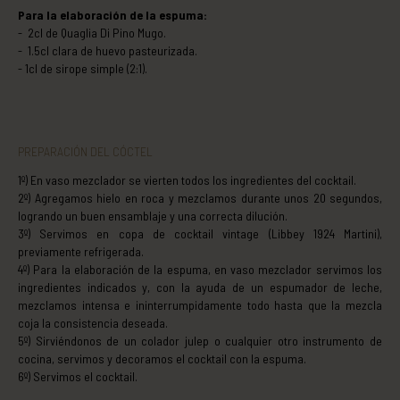
Para la elaboración de la espuma:
2cl de Quaglia Di Pino Mugo.
1.5cl clara de huevo pasteurizada.
1cl de sirope simple (2:1).
PREPARACIÓN DEL CÓCTEL
1º) En vaso mezclador se vierten todos los ingredientes del cocktail.
2º) Agregamos hielo en roca y mezclamos durante unos 20 segundos,
logrando un buen ensamblaje y una correcta dilución.
3º) Servimos en copa de cocktail vintage (Libbey 1924 Martini),
previamente refrigerada.
4º) Para la elaboración de la espuma, en vaso mezclador servimos los
ingredientes indicados y, con la ayuda de un espumador de leche,
mezclamos intensa e ininterrumpidamente todo hasta que la mezcla
coja la consistencia deseada.
5º) Sirviéndonos de un colador julep o cualquier otro instrumento de
cocina, servimos y decoramos el cocktail con la espuma.
6º) Servimos el cocktail.