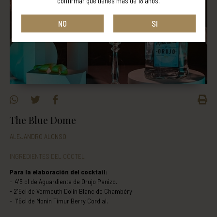
confirmar que tienes más de 18 años.
NO
SI
The Blue Dome
ALEJANDRO ALONSO
INGREDIENTES DEL CÓCTEL
Para la elaboración del cocktail:
4'5 cl de Aguardiente de Orujo Panizo.
2'5cl de Vermouth Dolin Blanc de Chambéry.
1'5cl de Monin Timur Berry Cordial.