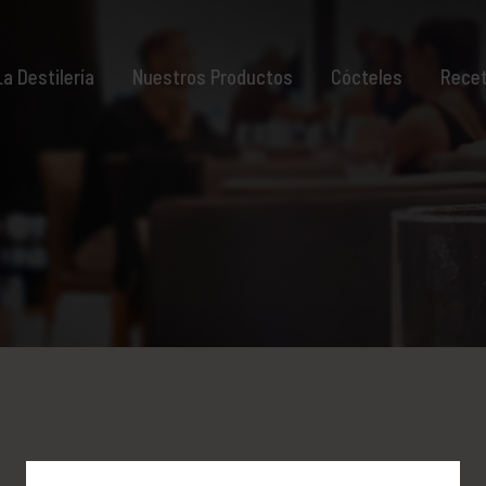
La Destilería
Nuestros Productos
Cócteles
Rece