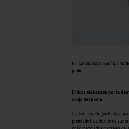
El licor elaborado por la desti
podio.
El licor elaborado por la de
orujo del podio.
La destilería Orujos Panizo ha 
premiado ha sido uno de sus pr
orujo mezclado con crema de le