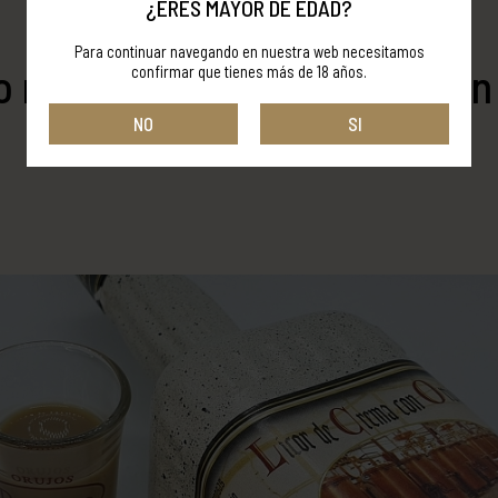
¿ERES MAYOR DE EDAD?
Para continuar navegando en nuestra web necesitamos
o recibe un CINVE de Oro con
confirmar que tienes más de 18 años.
NO
SI