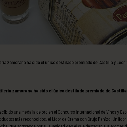
lería zamorana ha sido el único destilado premiado de Castilla y León 
stilería zamorana ha sido el único destilado premiado de Castilla
recibido una medalla de oro en el Concurso Internacional de Vinos y Esp
oductos más reconocidos, el Licor de Crema con Orujo Panizo. Un lico
che, que sorprende por su suavidad y en el que destacan sus aromas d