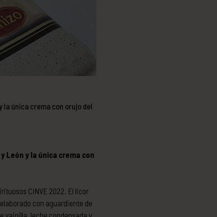
y la única crema con orujo del
 y León y la única crema con
irituosos CINVE 2022. El licor
r elaborado con aguardiente de
e vainilla, leche condensada y