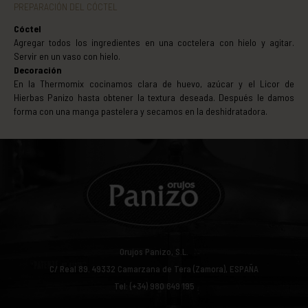
PREPARACIÓN DEL CÓCTEL
Cóctel
Agregar todos los ingredientes en una coctelera con hielo y agitar.
Servir en un vaso con hielo.
Decoración
En la Thermomix cocinamos clara de huevo, azúcar y el Licor de
Hierbas Panizo hasta obtener la textura deseada. Después le damos
forma con una manga pastelera y secamos en la deshidratadora.
Orujos Panizo, S.L.
C/ Real 89.
49332
Camarzana de Tera (Zamora), ESPAÑA
Tel: (+34) 980 649 195