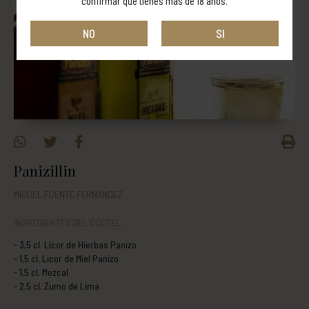
confirmar que tienes más de 18 años.
NO
SI
Panizillin
MIGUEL FUENTE FERNÁNDEZ
INGREDIENTES DEL CÓCTEL
3,5 cl. Licor de Hierbas Panizo
1,5 cl. Licor de Miel Panizo
1,5 cl. Mezcal
2,5 cl. Zumo de Lima