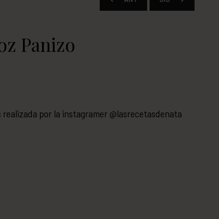
oz Panizo
s realizada por la instagramer @lasrecetasdenata