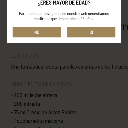
¿ERES MAYOR DE EDAD?
Para continuar navegando en nuestra web necesitamos
confirmar que tienes más de 18 años.
Helado de Crema de Arr
NO
SI
ORUJOS PANIZO
DESCRIPCIÓN
Una fantástica receta para los amantes de los helado
INGREDIENTES DE LA RECETA
250 ml leche entera
200 ml nata
75 ml Crema de Arroz Panizo
1 cucharadita maícena