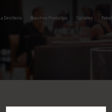
La Destilería
Nuestros Productos
Cócteles
Rece