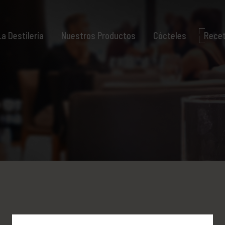
La Destilería
Nuestros Productos
Cócteles
Rece