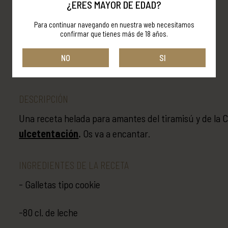
¿ERES MAYOR DE EDAD?
Para continuar navegando en nuestra web necesitamos
confirmar que tienes más de 18 años.
Tiramisú Ice Sandwich
NO
SI
ORUJOS PANIZO
DESCRIPCIÓN
Una receta helada para amantes del tiramisú y de la 
ulcetentación
.
Os va a encantar.
INGREDIENTES DE LA RECETA
- Galletas tipo cookie
-80 cl. de leche