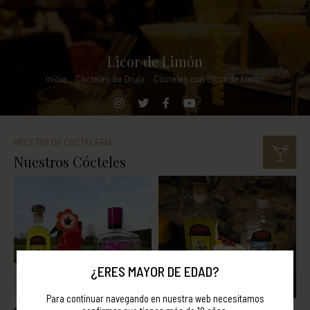
Licor de Limón
Inicio
.
Cócteles de Orujo
.
Cócteles con Licor de Limón
RECETAS DE COCTELERÍA
Nuestros Cócteles
¿ERES MAYOR DE EDAD?
Para continuar navegando en nuestra web necesitamos