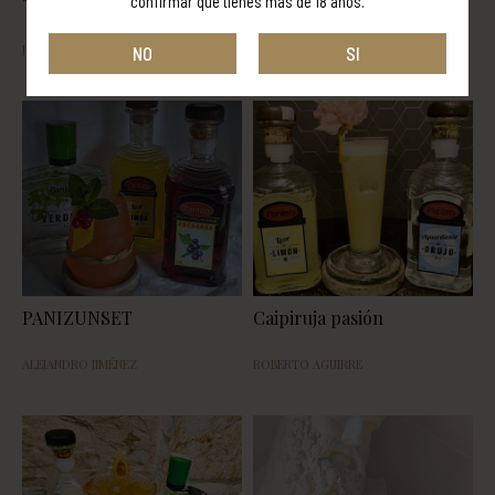
confirmar que tienes más de 18 años.
"TOMATE UN PANIZO"
The Break
JONATHAN MÉNDEZ TAPIOLES
WARA MERIDA
NO
SI
PANIZUNSET
Caipiruja pasión
ALEJANDRO JIMÉNEZ
ROBERTO AGUIRRE