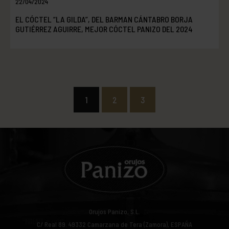
22/04/2024
EL CÓCTEL “LA GILDA”, DEL BARMAN CÁNTABRO BORJA
GUTIÉRREZ AGUIRRE, MEJOR CÓCTEL PANIZO DEL 2024
1
2
3
Orujos Panizo, S.L.
C/ Real 89.
49332
Camarzana de Tera (Zamora), ESPAÑA