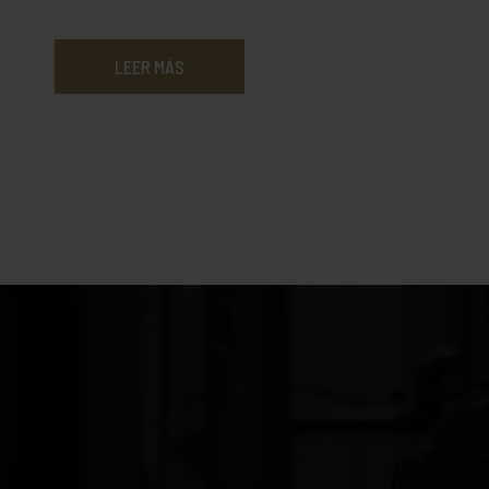
gustativas un sabor a frutos secos, avellanas, almendras
tostadas, etc. Una receta de Carlos J. Caro, de El Caldero Nazarí.
LEER MÁS