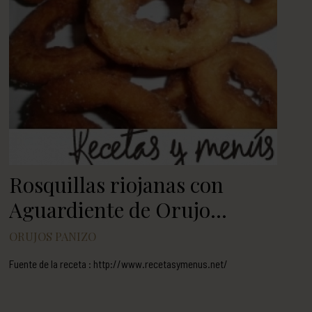
Rosquillas riojanas con
Aguardiente de Orujo
Panizo
ORUJOS PANIZO
Fuente de la receta : http://www.recetasymenus.net/