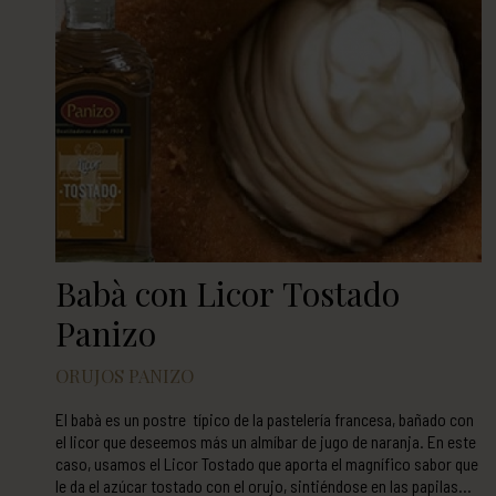
Babà con Licor Tostado
Panizo
ORUJOS PANIZO
El babà es un postre típico de la pastelería francesa, bañado con
el licor que deseemos más un almíbar de jugo de naranja. En este
caso, usamos el Licor Tostado que aporta el magnífico sabor que
le da el azúcar tostado con el orujo, sintiéndose en las papilas